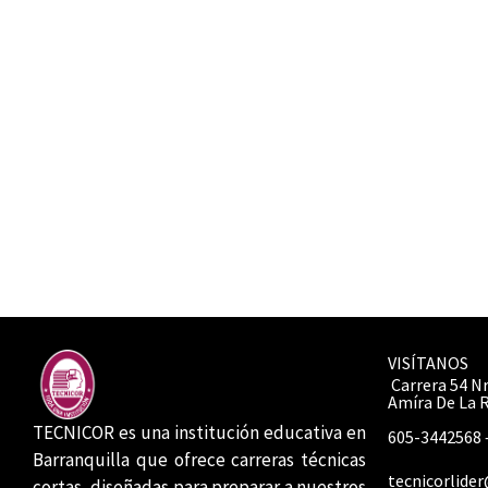
VISÍTANOS
Carrera 54 Nr
Amíra De La 
TECNICOR es una institución educativa en
605-3442568 
Barranquilla que ofrece carreras técnicas
tecnicorlide
cortas, diseñadas para preparar a nuestros