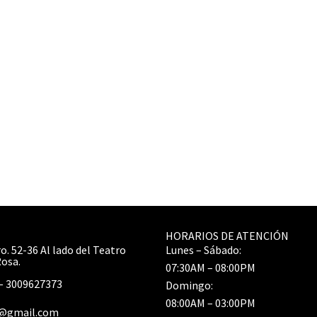
HORARIOS DE ATENCIÓN
o. 52-36 Al lado del Teatro
Lunes – Sábado:
Rosa.
07:30AM – 08:00PM
– 3009627373
Domingo:
08:00AM – 03:00PM
r@gmail.com