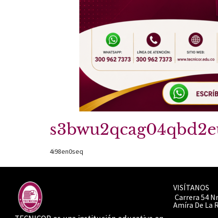
s3bwu2qcag04qbd2e
4i98en0seq
VISÍTANOS
Carrera 54 Nr
Amíra De La 