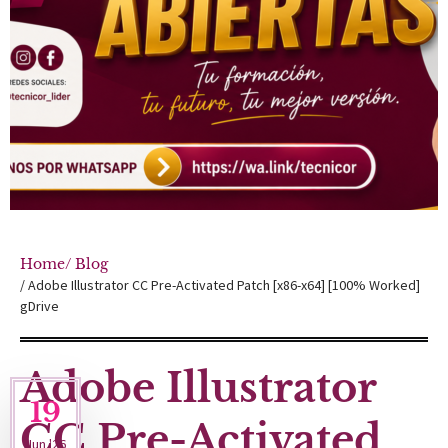
Home
/ Blog
/ Adobe Illustrator CC Pre-Activated Patch [x86-x64] [100% Worked]
gDrive
Adobe Illustrator
19
CC Pre-Activated
Jun '26