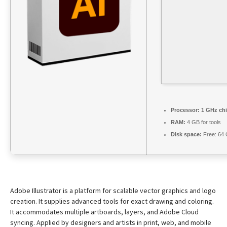
Processor:
1 GHz ch
RAM:
4 GB for tools
Disk space:
Free: 64
Adobe Illustrator is a platform for scalable vector graphics and logo
creation. It supplies advanced tools for exact drawing and coloring.
It accommodates multiple artboards, layers, and Adobe Cloud
syncing. Applied by designers and artists in print, web, and mobile