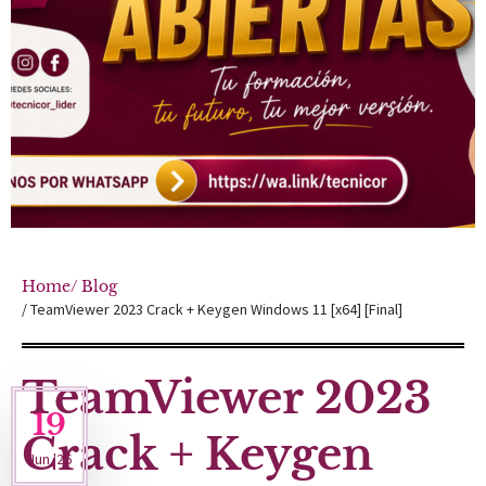
Home
/ Blog
/ TeamViewer 2023 Crack + Keygen Windows 11 [x64] [Final]
TeamViewer 2023
19
Crack + Keygen
Jun '26