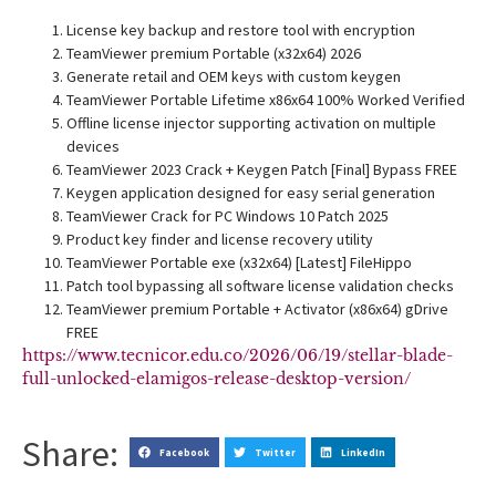
License key backup and restore tool with encryption
TeamViewer premium Portable (x32x64) 2026
Generate retail and OEM keys with custom keygen
TeamViewer Portable Lifetime x86x64 100% Worked Verified
Offline license injector supporting activation on multiple
devices
TeamViewer 2023 Crack + Keygen Patch [Final] Bypass FREE
Keygen application designed for easy serial generation
TeamViewer Crack for PC Windows 10 Patch 2025
Product key finder and license recovery utility
TeamViewer Portable exe (x32x64) [Latest] FileHippo
Patch tool bypassing all software license validation checks
TeamViewer premium Portable + Activator (x86x64) gDrive
FREE
https://www.tecnicor.edu.co/2026/06/19/stellar-blade-
full-unlocked-elamigos-release-desktop-version/
Share:
Facebook
Twitter
LinkedIn