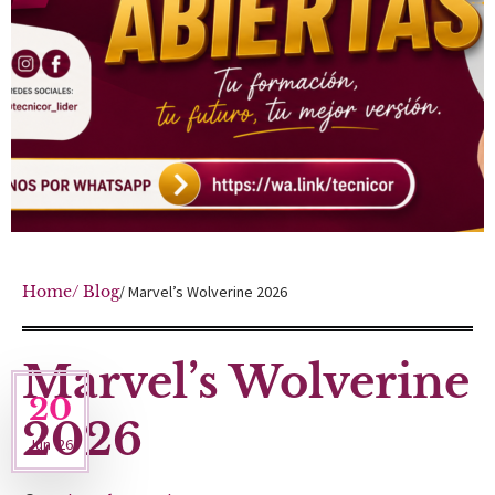
Home
/ Blog
/ Marvel’s Wolverine 2026
Marvel’s Wolverine
20
2026
Jun '26