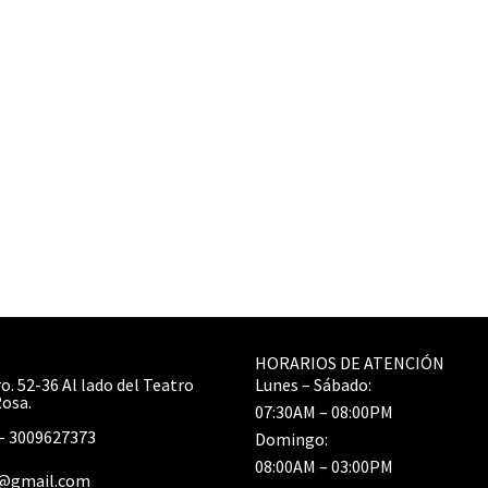
HORARIOS DE ATENCIÓN
o. 52-36 Al lado del Teatro
Lunes – Sábado:
Rosa.
07:30AM – 08:00PM
– 3009627373
Domingo:
08:00AM – 03:00PM
r@gmail.com