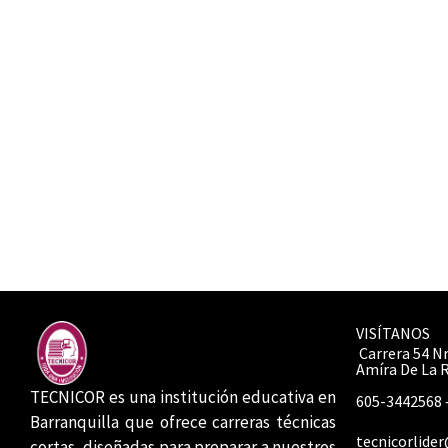
VISÍTANOS
Carrera 54 Nr
Amíra De La 
TECNICOR es una institución educativa en
605-3442568 
Barranquilla que ofrece carreras técnicas
tecnicorlide
cortas, diseñadas para preparar a nuestros