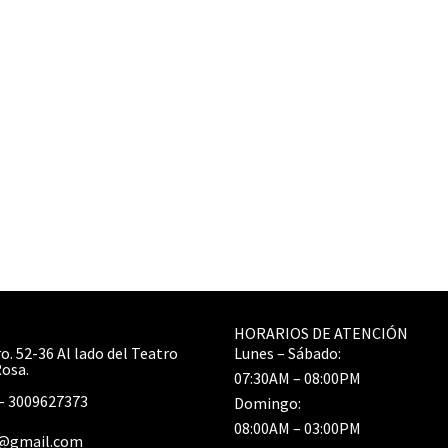
HORARIOS DE ATENCIÓN
o. 52-36 Al lado del Teatro
Lunes – Sábado:
Rosa.
07:30AM – 08:00PM
– 3009627373
Domingo:
08:00AM – 03:00PM
r@gmail.com