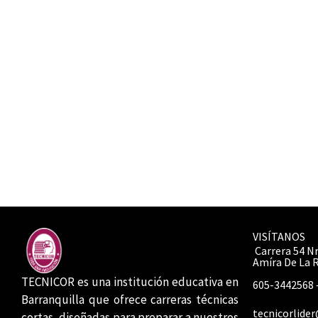
VISÍTANOS
Carrera 54 Nr
Amíra De La 
TECNICOR es una institución educativa en
605-3442568 
Barranquilla que ofrece carreras técnicas
tecnicorlide
cortas, diseñadas para preparar a nuestros