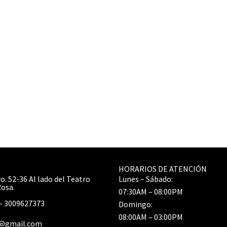
HORARIOS DE ATENCIÓN
o. 52-36 Al lado del Teatro
Lunes – Sábado:
Rosa.
07:30AM – 08:00PM
– 3009627373
Domingo:
08:00AM – 03:00PM
r@gmail.com