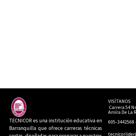
VISÍTANOS
Carrera 54 Nr
Amíra De La 
TECNICOR es una institución educativa en
605-3442568 
Barranquilla que ofrece carreras técnicas
tecnicorlide
cortas, diseñadas para preparar a nuestros