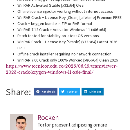
WinRAR Activated Stable [x32x64] Clean
Offline license injector working without internet access
WinRAR Crack + License Key [Clean] [Lifetime] Premium FREE
Crack + keygen bundle in ZIP or RAR format
WinRAR 7.12 Crack + Activator Windows 11 (x86-x64)
Patch tested for stability on latest OS versions
WinRAR Crack + License Key [Stable] (x32-x64) Latest 2026
FREE
Offline crack installer requiring no network connection
WinRAR 7.00 Crack only 100% Worked [x86-x64] Clean 2026
https://www.tecnicor.edu.co/2026/06/19/teamviewer-
2023-crack-keygen-windows-11-x64-final/
Share:
Facebook
Twitter
LinkedIn
Rocken
Tortor praesent adipiscing ornare