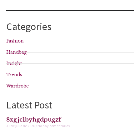
Categories
Fashion
Handbag
Insight
Trends
Wardrobe
Latest Post
8xgjc1byhgdpugzf
31 de julio de 2026
No hay comentarios