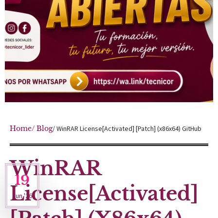
Home
/ Blog
/ WinRAR License[Activated] [Patch] (x86x64) GitHub
WinRAR
19
License[Activated]
Jun '26