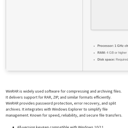
Processor:
1 GHz c
RAM:
4 GB or higher
Disk space:
Required
WinRAR is widely used software for compressing and archiving files.
It delivers support for RAR, ZIP, and similar formats efficiently.
WinRAR provides password protection, error recovery, and split
archives. It integrates with Windows Explorer to simplify file
management. Known for speed, reliability, and secure file transfers.
All-version keygen compatible with Windows 10/11