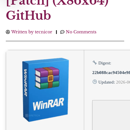
[Patch] (x86x64)
GitHub
Written by
tecnicor
No Comments
Digest:
22b088cac94504e9f
Updated:
2026-0