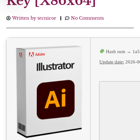
Key [x86x64]
Written by
tecnicor
No Comments
Hash sum → 1a5
Update date:
2026-0