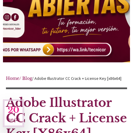
Home
/ Blog
/ Adobe Illustrator CC Crack + License Key [x86x64]
Adobe Illustrator
20
CC Crack + License
Jun '26