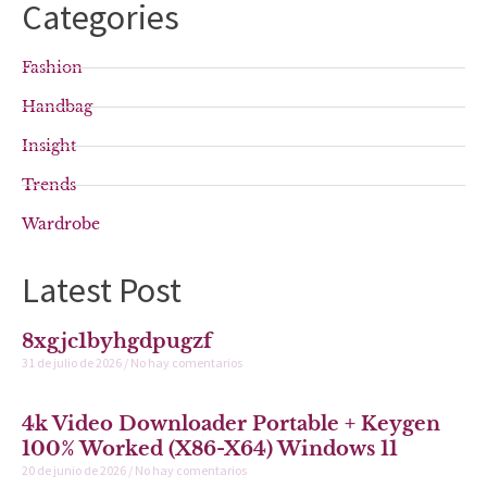
Categories
Fashion
Handbag
Insight
Trends
Wardrobe
Latest Post
8xgjc1byhgdpugzf
31 de julio de 2026
No hay comentarios
4k Video Downloader Portable + Keygen
100% Worked (x86-X64) Windows 11
20 de junio de 2026
No hay comentarios