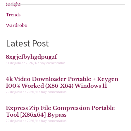
Insight
Trends
Wardrobe
Latest Post
8xgjc1byhgdpugzf
31 de julio de 2026
No hay comentarios
4k Video Downloader Portable + Keygen
100% Worked (x86-X64) Windows 11
20 de junio de 2026
No hay comentarios
Express Zip File Compression Portable
Tool [x86x64] Bypass
20 de junio de 2026
No hay comentarios