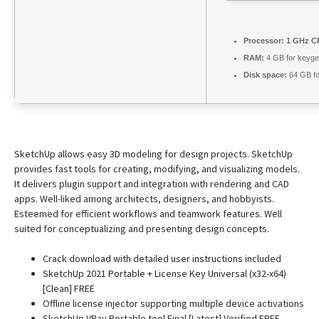
Processor:
1 GHz CP
RAM:
4 GB for keyg
Disk space:
64 GB fo
SketchUp allows easy 3D modeling for design projects. SketchUp
provides fast tools for creating, modifying, and visualizing models.
It delivers plugin support and integration with rendering and CAD
apps. Well-liked among architects, designers, and hobbyists.
Esteemed for efficient workflows and teamwork features. Well
suited for conceptualizing and presenting design concepts.
Crack download with detailed user instructions included
SketchUp 2021 Portable + License Key Universal (x32-x64)
[Clean] FREE
Offline license injector supporting multiple device activations
SketchUp VRay Portable tool Final [Latest] Verified FREE