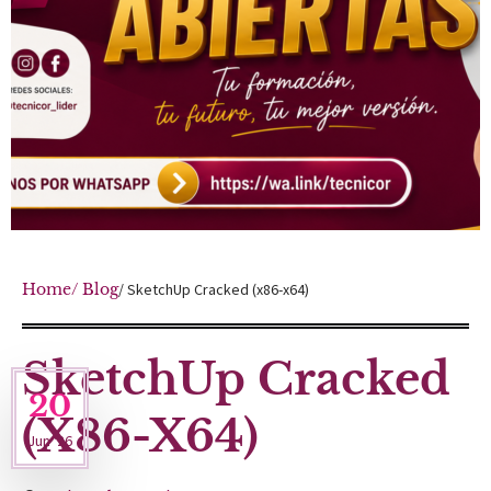
Home
/ Blog
/ SketchUp Cracked (x86-x64)
SketchUp Cracked
20
(x86-X64)
Jun '26