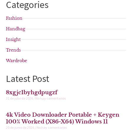
Categories
Fashion
Handbag
Insight
Trends
Wardrobe
Latest Post
8xgjc1byhgdpugzf
31 de julio de 2026
No hay comentarios
4k Video Downloader Portable + Keygen
100% Worked (x86-X64) Windows 11
20 de junio de 2026
No hay comentarios