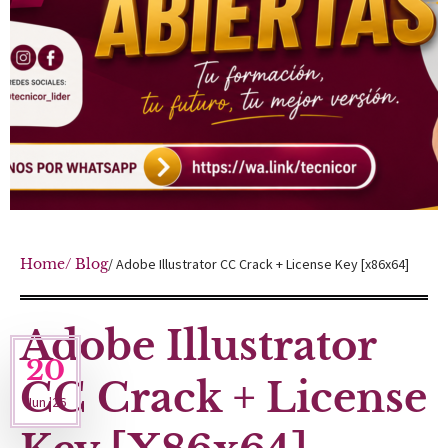
Home
/ Blog
/ Adobe Illustrator CC Crack + License Key [x86x64]
Adobe Illustrator
20
CC Crack + License
Jun '26