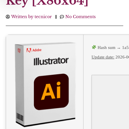
Key [x86x64]
Written by
tecnicor
No Comments
Hash sum → 1a5
Update date:
2026-0