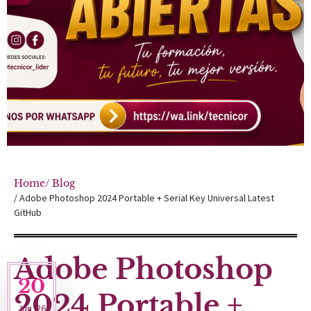
Home
/ Blog
/ Adobe Photoshop 2024 Portable + Serial Key Universal Latest
GitHub
Adobe Photoshop
20
2024 Portable +
Jun '26