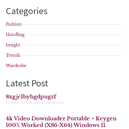
Categories
Fashion
Handbag
Insight
Trends
Wardrobe
Latest Post
8xgjc1byhgdpugzf
31 de julio de 2026
No hay comentarios
4k Video Downloader Portable + Keygen
100% Worked (x86-X64) Windows 11