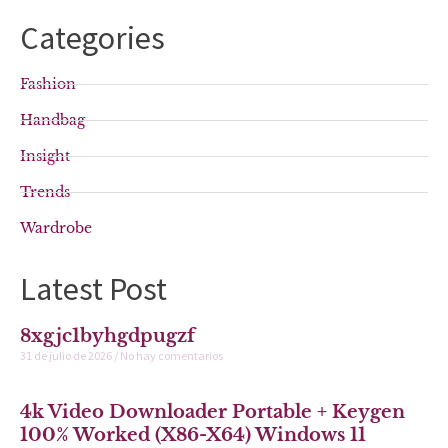
Categories
Fashion
Handbag
Insight
Trends
Wardrobe
Latest Post
8xgjc1byhgdpugzf
31 de julio de 2026
No hay comentarios
4k Video Downloader Portable + Keygen
100% Worked (x86-X64) Windows 11