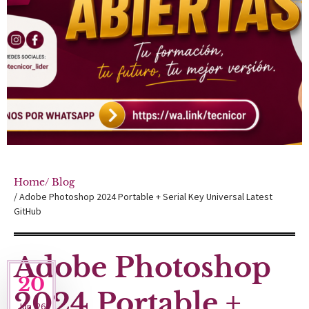
Home
/ Blog
/ Adobe Photoshop 2024 Portable + Serial Key Universal Latest
GitHub
Adobe Photoshop
20
2024 Portable +
Jun '26