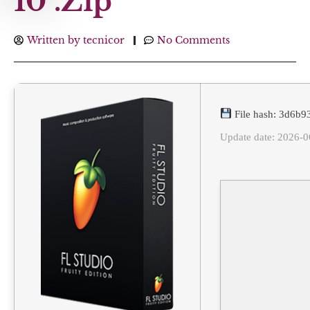
10 .zip
Written by
tecnicor
No Comments
File hash: 3d6b
Update date: 2026-0